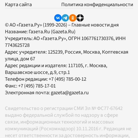
Карта сайта
Политика конфиденциальности
© АО «Газета.Ру» (1999-2026) – Главные новости дня
Название:
Газета.Ru
(Gazeta.Ru)
Учредитель:
АО «Газета.Ру»
, ОГРН 1067761730376, ИНН
7743625728
Адрес учредителя: 125239, Россия, Москва, Коптевская
улица, дом 67
Адрес редакции и издателя:
117105
, г.
Москва
,
Варшавское шоссе, д.9, стр.1
Телефон редакции:
+7 (495) 785-00-12
Факс:
+7 (495) 785-17-01
Электронная почта:
gazeta@gazeta.ru
Свидетельство о регистрации СМИ Эл № ФС77-67642
выдано федеральной службой по надзору в сфере
связи, информационных технологий и массовых
коммуникаций (Роскомнадзор) 10.11.2016 г. Редакция не
несет ответственности за достоверность информации,