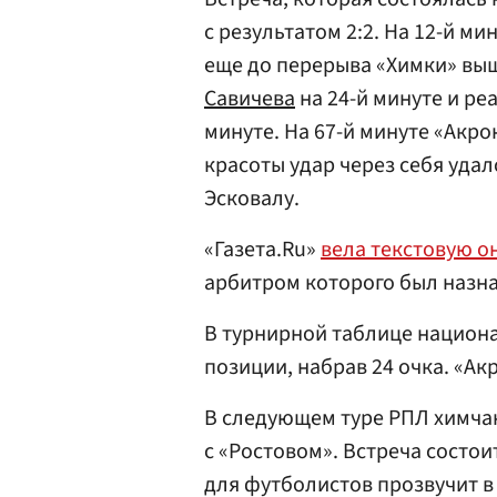
с результатом 2:2. На 12-й м
еще до перерыва «Химки» вы
Савичева
на 24-й минуте и р
минуте. На 67-й минуте «Акро
красоты удар через себя уда
Эсковалу.
«Газета.Ru»
вела текстовую 
арбитром которого был назн
В турнирной таблице национа
позиции, набрав 24 очка. «Акр
В следующем туре РПЛ химча
с «Ростовом». Встреча состои
для футболистов прозвучит в