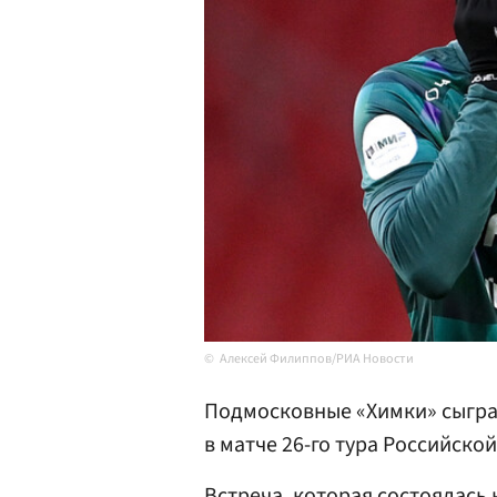
Алексей Филиппов/РИА Новости
Подмосковные «Химки» сыгра
в матче 26-го тура Российско
Встреча, которая состоялась