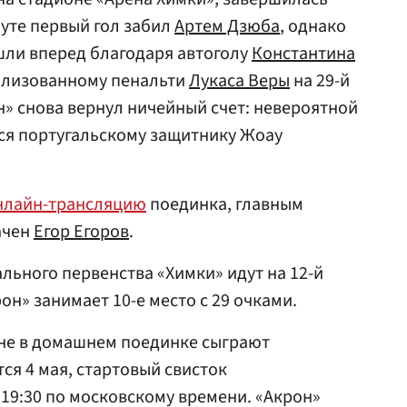
инуте первый гол забил
Артем Дзюба
, однако
шли вперед благодаря автоголу
Константина
еализованному пенальти
Лукаса Веры
на 29-й
н» снова вернул ничейный счет: невероятной
лся португальскому защитнику Жоау
онлайн-трансляцию
поединка, главным
ачен
Егор Егоров
.
льного первенства «Химки» идут на 12-й
он» занимает 10-е место с 29 очками.
не в домашнем поединке сыграют
тся 4 мая, стартовый свисток
 19:30 по московскому времени. «Акрон»