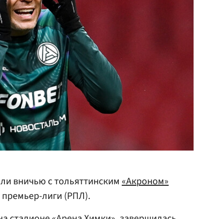
ли вничью с тольяттинским
«Акроном»
й премьер-лиги (РПЛ).
 на стадионе «Арена Химки», завершилась