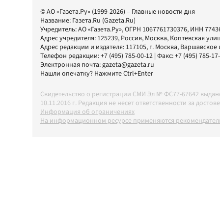
© АО «Газета.Ру» (1999-2026) – Главные новости дня
Название:
Газета.Ru
(Gazeta.Ru)
Учредитель:
АО «Газета.Ру»
, ОГРН 1067761730376, ИНН 7743
Адрес учредителя: 125239, Россия, Москва, Коптевская улиц
Адрес редакции и издателя:
117105
, г.
Москва
,
Варшавское шо
Телефон редакции:
+7 (495) 785-00-12
| Факс:
+7 (495) 785-17
Электронная почта:
gazeta@gazeta.ru
Нашли опечатку? Нажмите Ctrl+Enter
Свидетельство о регистрации СМИ Эл № ФС77-67642 выда
10.11.2016 г. Редакция не несет ответственности за дос
Информация об ограничениях
На информационном ресурсе применяются рекомендатель