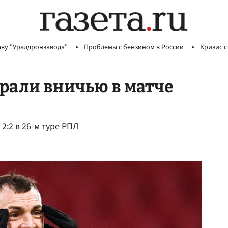
аву "Уралдронзавода"
Проблемы с бензином в России
Кризис с
рали вничью в матче
2:2 в 26-м туре РПЛ