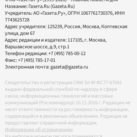
Название:
Газета.Ru
(Gazeta.Ru)
Учредитель:
АО «Газета.Ру»
, ОГРН 1067761730376, ИНН
7743625728
Адрес учредителя: 125239, Россия, Москва, Коптевская
улица, дом 67
Адрес редакции и издателя:
117105
, г.
Москва
,
Варшавское шоссе, д.9, стр.1
Телефон редакции:
+7 (495) 785-00-12
Факс:
+7 (495) 785-17-01
Электронная почта:
gazeta@gazeta.ru
Свидетельство о регистрации СМИ Эл № ФС77-67642
выдано федеральной службой по надзору в сфере
связи, информационных технологий и массовых
коммуникаций (Роскомнадзор) 10.11.2016 г. Редакция не
несет ответственности за достоверность информации,
содержащейся в рекламных объявлениях. Редакция не
предоставляет справочной информации.
Информация об ограничениях
На информационном ресурсе применяются