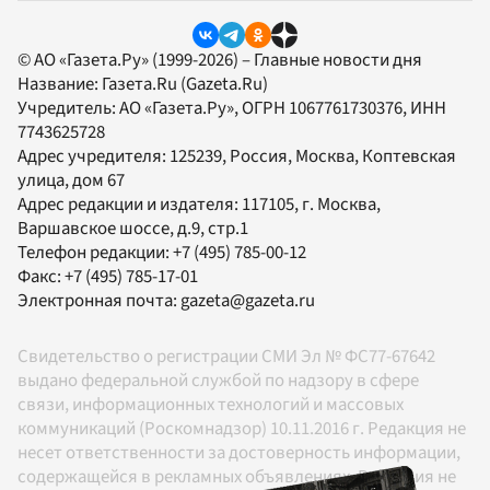
© АО «Газета.Ру» (1999-2026) – Главные новости дня
Название:
Газета.Ru
(Gazeta.Ru)
Учредитель:
АО «Газета.Ру»
, ОГРН 1067761730376, ИНН
7743625728
Адрес учредителя: 125239, Россия, Москва, Коптевская
улица, дом 67
Адрес редакции и издателя:
117105
, г.
Москва
,
Варшавское шоссе, д.9, стр.1
Телефон редакции:
+7 (495) 785-00-12
Факс:
+7 (495) 785-17-01
Электронная почта:
gazeta@gazeta.ru
Свидетельство о регистрации СМИ Эл № ФС77-67642
выдано федеральной службой по надзору в сфере
связи, информационных технологий и массовых
коммуникаций (Роскомнадзор) 10.11.2016 г. Редакция не
несет ответственности за достоверность информации,
содержащейся в рекламных объявлениях. Редакция не