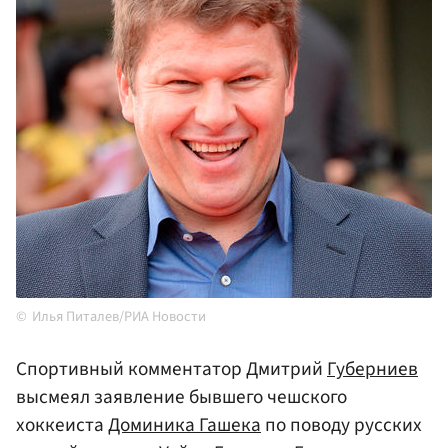
Илья Питалев/РИА Новости
Спортивный комментатор Дмитрий
Губерниев
высмеял заявление бывшего чешского
хоккеиста
Доминика Гашека
по поводу русских