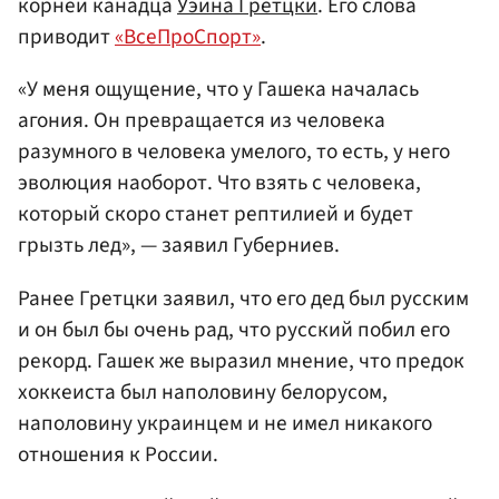
корней канадца
Уэйна Гретцки
. Его слова
приводит
«ВсеПроСпорт»
.
«У меня ощущение, что у Гашека началась
агония. Он превращается из человека
разумного в человека умелого, то есть, у него
эволюция наоборот. Что взять с человека,
который скоро станет рептилией и будет
грызть лед», — заявил Губерниев.
Ранее Гретцки заявил, что его дед был русским
и он был бы очень рад, что русский побил его
рекорд. Гашек же выразил мнение, что предок
хоккеиста был наполовину белорусом,
наполовину украинцем и не имел никакого
отношения к России.