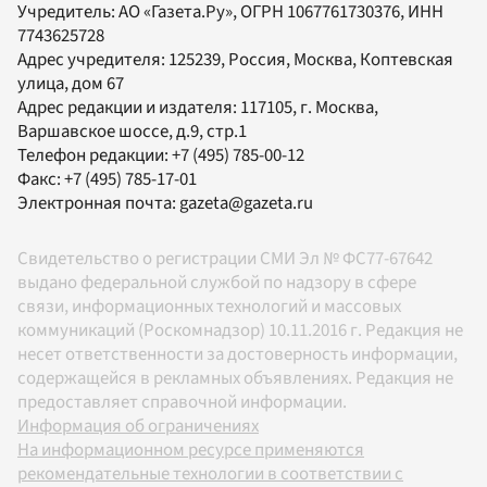
Учредитель:
АО «Газета.Ру»
, ОГРН 1067761730376, ИНН
7743625728
Адрес учредителя: 125239, Россия, Москва, Коптевская
улица, дом 67
Адрес редакции и издателя:
117105
, г.
Москва
,
Варшавское шоссе, д.9, стр.1
Телефон редакции:
+7 (495) 785-00-12
Факс:
+7 (495) 785-17-01
Электронная почта:
gazeta@gazeta.ru
Свидетельство о регистрации СМИ Эл № ФС77-67642
выдано федеральной службой по надзору в сфере
связи, информационных технологий и массовых
коммуникаций (Роскомнадзор) 10.11.2016 г. Редакция не
несет ответственности за достоверность информации,
содержащейся в рекламных объявлениях. Редакция не
предоставляет справочной информации.
Информация об ограничениях
На информационном ресурсе применяются
рекомендательные технологии в соответствии с