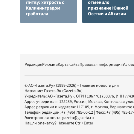
Литву: хитрость с
отменило
Калининградом
признание Южной
сработала
Осетии и Абхазии
Редакция
Реклама
Карта сайта
Правовая информация
Услов
© АО «Газета.Ру» (1999-2026) – Главные новости дня
Название:
Газета.Ru
(Gazeta.Ru)
Учредитель:
АО «Газета.Ру»
, ОГРН 1067761730376, ИНН 7743
Адрес учредителя: 125239, Россия, Москва, Коптевская улиц
Адрес редакции и издателя:
117105
, г.
Москва
,
Варшавское шо
Телефон редакции:
+7 (495) 785-00-12
| Факс:
+7 (495) 785-17
Электронная почта:
gazeta@gazeta.ru
Нашли опечатку? Нажмите Ctrl+Enter