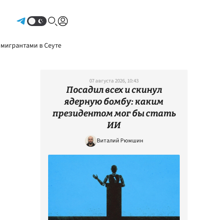
Авторизоваться
 мигрантами в Сеуте
07 августа 2026, 10:43
Посадил всех и скинул
ядерную бомбу: каким
президентом мог бы стать
ИИ
Виталий Рюмшин