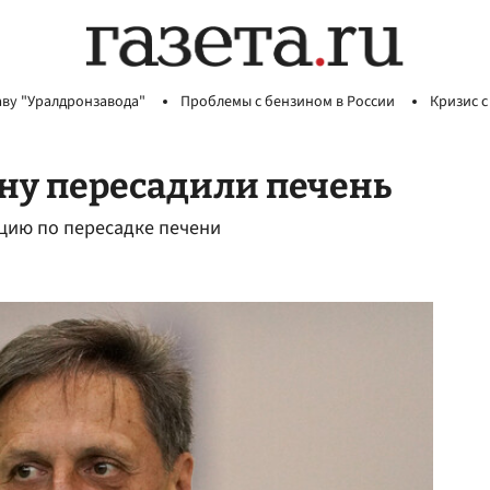
аву "Уралдронзавода"
Проблемы с бензином в России
Кризис с
у пересадили печень
цию по пересадке печени