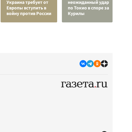
Украина требует от
неожиданный удар
г
Европы вступить в
по Токио в споре за
и
войну против России
Курилы
к