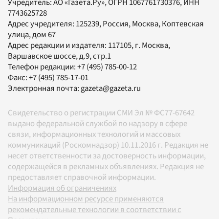
Учредитель:
АО «Газета.Ру»
, ОГРН 1067761730376, ИНН
7743625728
Адрес учредителя: 125239, Россия, Москва, Коптевская
улица, дом 67
Адрес редакции и издателя:
117105
, г.
Москва
,
Варшавское шоссе, д.9, стр.1
Телефон редакции:
+7 (495) 785-00-12
Факс:
+7 (495) 785-17-01
Электронная почта:
gazeta@gazeta.ru
Свидетельство о регистрации СМИ Эл № ФС77-67642
выдано федеральной службой по надзору в сфере
связи, информационных технологий и массовых
коммуникаций (Роскомнадзор) 10.11.2016 г. Редакция не
несет ответственности за достоверность информации,
содержащейся в рекламных объявлениях. Редакция не
предоставляет справочной информации.
Информация об ограничениях
На информационном ресурсе применяются
рекомендательные технологии в соответствии с