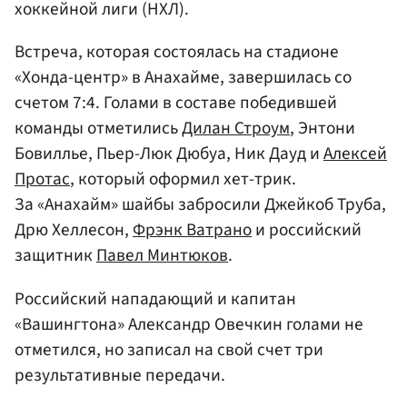
хоккейной лиги (НХЛ).
Встреча, которая состоялась на стадионе
«Хонда-центр» в Анахайме, завершилась со
счетом 7:4. Голами в составе победившей
команды отметились
Дилан Строум
, Энтони
Бовиллье, Пьер-Люк Дюбуа, Ник Дауд и
Алексей
Протас
, который оформил хет-трик.
За «Анахайм» шайбы забросили Джейкоб Труба,
Дрю Хеллесон,
Фрэнк Ватрано
и российский
защитник
Павел Минтюков
.
Российский нападающий и капитан
«Вашингтона» Александр Овечкин голами не
отметился, но записал на свой счет три
результативные передачи.