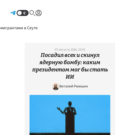
Авторизоваться
 мигрантами в Сеуте
07 августа 2026, 10:43
Посадил всех и скинул
ядерную бомбу: каким
президентом мог бы стать
ИИ
Виталий Рюмшин