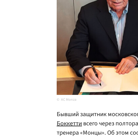
AC Monza
Бывший защитник московско
Боккетти
всего через полтора
тренера «Монцы». Об этом с