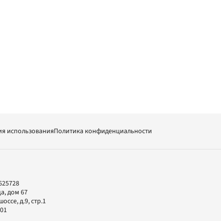
ия использования
Политика конфиденциальности
625728
а, дом 67
ссе, д.9, стр.1
-01