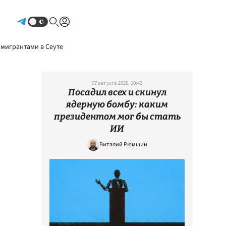
Авторизоваться
 мигрантами в Сеуте
07 августа 2026, 10:43
Посадил всех и скинул
ядерную бомбу: каким
президентом мог бы стать
ИИ
Виталий Рюмшин