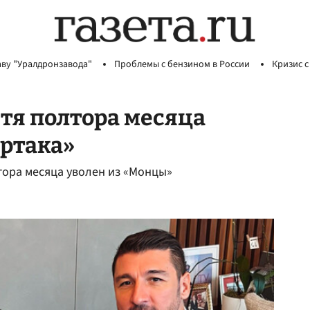
аву "Уралдронзавода"
Проблемы с бензином в России
Кризис с
тя полтора месяца
артака»
тора месяца уволен из «Монцы»