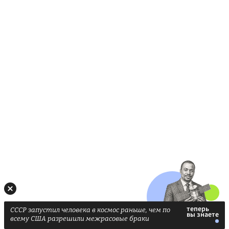
СССР запустил человека в космос раньше, чем по
всему США разрешили межрасовые браки