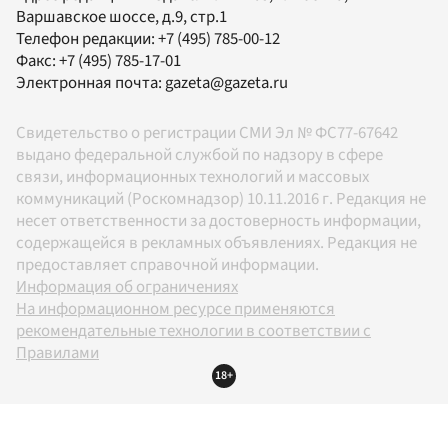
Варшавское шоссе, д.9, стр.1
Телефон редакции:
+7 (495) 785-00-12
Факс:
+7 (495) 785-17-01
Электронная почта:
gazeta@gazeta.ru
Свидетельство о регистрации СМИ Эл № ФС77-67642
выдано федеральной службой по надзору в сфере
связи, информационных технологий и массовых
коммуникаций (Роскомнадзор) 10.11.2016 г. Редакция не
несет ответственности за достоверность информации,
содержащейся в рекламных объявлениях. Редакция не
предоставляет справочной информации.
Информация об ограничениях
На информационном ресурсе применяются
рекомендательные технологии в соответствии с
Правилами
18+