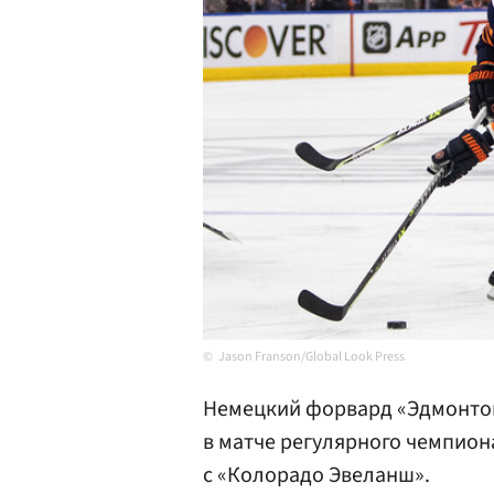
Jason Franson/Global Look Press
Немецкий форвард «Эдмонто
в матче регулярного чемпион
с «Колорадо Эвеланш».