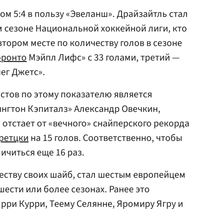
ом 5:4 в пользу «Эвеланш». Драйзайтль стал
 сезоне Национальной хоккейной лиги, кто
втором месте по количеству голов в сезоне
оронто
Мэйпл Лифс» с 33 голами, третий —
пег Джетс».
стов по этому показателю является
нгтон Кэпиталз» Александр Овечкин,
н отстает от «вечного» снайперского рекорда
Гретцки
на 15 голов. Соответственно, чтобы
ичиться еще 16 раз.
еству своих шайб, стал шестым европейцем
шести или более сезонах. Ранее это
Ярри Курри, Теему Селянне, Яромиру Ягру и