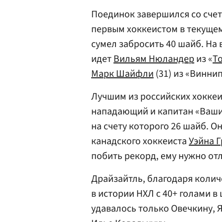
Поединок завершился со счет
первым хоккеистом в текущем
сумел забросить 40 шайб. На 
идет
Вильям Нюландер
из «
Т
Марк Шайфли
(31) из «Винни
Лучшим из российских хоккеи
нападающий и капитан «Ваши
на счету которого 26 шайб. О
канадского хоккеиста
Уэйна 
побить рекорд, ему нужно отл
Драйзайтль, благодаря колич
в истории НХЛ с 40+ голами в 
удавалось только Овечкину, 