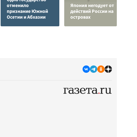
отменило
Япония негодует от
Р
признание Южной
действий России на
з
Осетии и Абхазии
островах
с