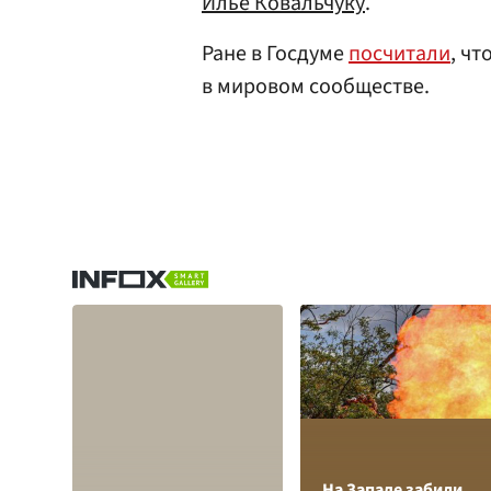
Илье Ковальчуку
.
Ране в Госдуме
посчитали
, чт
в мировом сообществе.
На Западе забили