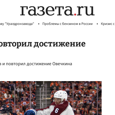
аву "Уралдронзавода"
Проблемы с бензином в России
Кризис с
овторил достижение
ов и повторил достижение Овечкина