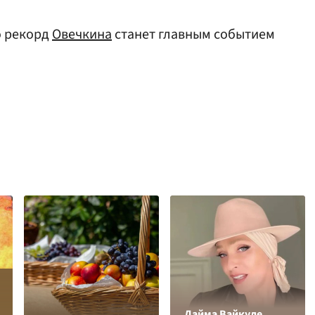
о рекорд
Овечкина
станет главным событием
Лайма Вайкуле