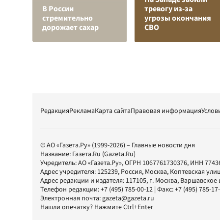
В России
тревогу из-за
стремительно
угрозы окончания
дорожает сахар
СВО
Редакция
Реклама
Карта сайта
Правовая информация
Услов
© АО «Газета.Ру» (1999-2026) – Главные новости дня
Название:
Газета.Ru
(Gazeta.Ru)
Учредитель:
АО «Газета.Ру»
, ОГРН 1067761730376, ИНН 7743
Адрес учредителя: 125239, Россия, Москва, Коптевская улиц
Адрес редакции и издателя:
117105
, г.
Москва
,
Варшавское шо
Телефон редакции:
+7 (495) 785-00-12
| Факс:
+7 (495) 785-17
Электронная почта:
gazeta@gazeta.ru
Нашли опечатку? Нажмите Ctrl+Enter