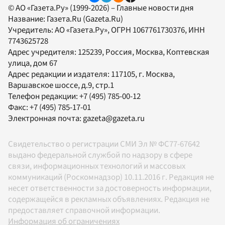
© АО «Газета.Ру» (1999-2026) – Главные новости дня
Название:
Газета.Ru
(Gazeta.Ru)
Учредитель:
АО «Газета.Ру»
, ОГРН 1067761730376, ИНН
7743625728
Адрес учредителя: 125239, Россия, Москва, Коптевская
улица, дом 67
Адрес редакции и издателя:
117105
, г.
Москва
,
Варшавское шоссе, д.9, стр.1
Телефон редакции:
+7 (495) 785-00-12
Факс:
+7 (495) 785-17-01
Электронная почта:
gazeta@gazeta.ru
Свидетельство о регистрации СМИ Эл № ФС77-67642
выдано федеральной службой по надзору в сфере
связи, информационных технологий и массовых
коммуникаций (Роскомнадзор) 10.11.2016 г. Редакция не
несет ответственности за достоверность информации,
содержащейся в рекламных объявлениях. Редакция не
предоставляет справочной информации.
Информация об ограничениях