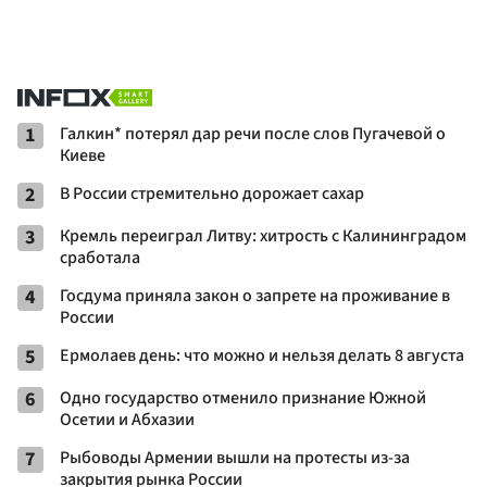
1
Галкин* потерял дар речи после слов Пугачевой о
Киеве
2
В России стремительно дорожает сахар
3
Кремль переиграл Литву: хитрость с Калининградом
сработала
4
Госдума приняла закон о запрете на проживание в
России
5
Ермолаев день: что можно и нельзя делать 8 августа
6
Одно государство отменило признание Южной
Осетии и Абхазии
7
Рыбоводы Армении вышли на протесты из-за
закрытия рынка России