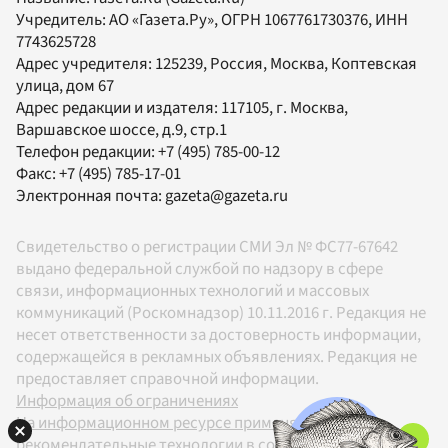
Учредитель:
АО «Газета.Ру»
, ОГРН 1067761730376, ИНН
7743625728
Адрес учредителя: 125239, Россия, Москва, Коптевская
улица, дом 67
Адрес редакции и издателя:
117105
, г.
Москва
,
Варшавское шоссе, д.9, стр.1
Телефон редакции:
+7 (495) 785-00-12
Факс:
+7 (495) 785-17-01
Электронная почта:
gazeta@gazeta.ru
Свидетельство о регистрации СМИ Эл № ФС77-67642
выдано федеральной службой по надзору в сфере
связи, информационных технологий и массовых
коммуникаций (Роскомнадзор) 10.11.2016 г. Редакция не
несет ответственности за достоверность информации,
содержащейся в рекламных объявлениях. Редакция не
предоставляет справочной информации.
Информация об ограничениях
На информационном ресурсе применяются
рекомендательные технологии в соответствии с