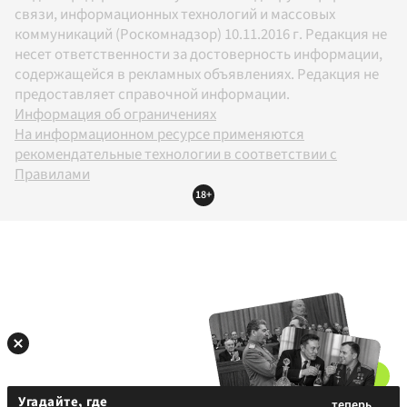
связи, информационных технологий и массовых
коммуникаций (Роскомнадзор) 10.11.2016 г. Редакция не
несет ответственности за достоверность информации,
содержащейся в рекламных объявлениях. Редакция не
предоставляет справочной информации.
Информация об ограничениях
На информационном ресурсе применяются
рекомендательные технологии в соответствии с
Правилами
18+
Угадайте, где