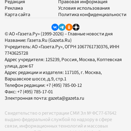
Редакция
Правовая информация
Реклама
Условия использования
Карта сайта
Политика конфиденциальности
© АО «Газета.Ру» (1999-2026) – Главные новости дня
Название:
Газета.Ru
(Gazeta.Ru)
Учредитель:
АО «Газета.Ру»
, ОГРН 1067761730376, ИНН
7743625728
Адрес учредителя: 125239, Россия, Москва, Коптевская
улица, дом 67
Адрес редакции и издателя:
117105
, г.
Москва
,
Варшавское шоссе, д.9, стр.1
Телефон редакции:
+7 (495) 785-00-12
Факс:
+7 (495) 785-17-01
Электронная почта:
gazeta@gazeta.ru
Свидетельство о регистрации СМИ Эл № ФС77-67642
выдано федеральной службой по надзору в сфере
связи, информационных технологий и массовых