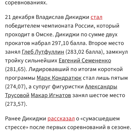
соревнованиях.
21 декабря Владислав Дикиджи
стал
победителем чемпионата России, который
проходит в Омске. Дикиджи по сумме двух
прокатов набрал 297,10 балла. Второе место
занял
Глеб Лутфуллин
(283,02 балла), замкнул
тройку сильнейших
Евгений Семененко
(281,65). Лидировавший по итогам короткой
программы
Марк Кондратюк
стал лишь пятым
(274,07), а супруг фигуристки
Александры
Трусовой
Макар Игнатов
занял шестое место
(273,57).
Ранее Дикиджи
рассказал
о «сумасшедшем
стрессе» после первых соревнований в сезоне.