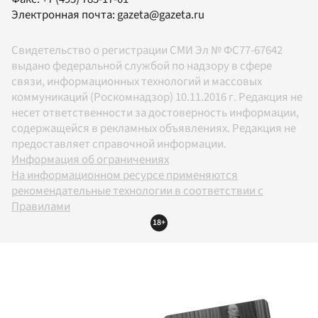
Электронная почта:
gazeta@gazeta.ru
Свидетельство о регистрации СМИ Эл № ФС77-67642
выдано федеральной службой по надзору в сфере
связи, информационных технологий и массовых
коммуникаций (Роскомнадзор) 10.11.2016 г. Редакция не
несет ответственности за достоверность информации,
содержащейся в рекламных объявлениях. Редакция не
предоставляет справочной информации.
Информация об ограничениях
На информационном ресурсе применяются
рекомендательные технологии в соответствии с
Правилами
18+