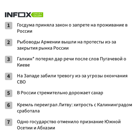
1
Госдума приняла закон о запрете на проживание в
России
2
Рыбоводы Армении вышли на протесты из-за
закрытия рынка России
3
Галкин* потерял дар речи после слов Пугачевой о
Киеве
4
На Западе забили тревогу из-за угрозы окончания
СВО
5
В России стремительно дорожает сахар
6
Кремль переиграл Литву: хитрость с Калининградом
сработала
7
Одно государство отменило признание Южной
Осетии и Абхазии