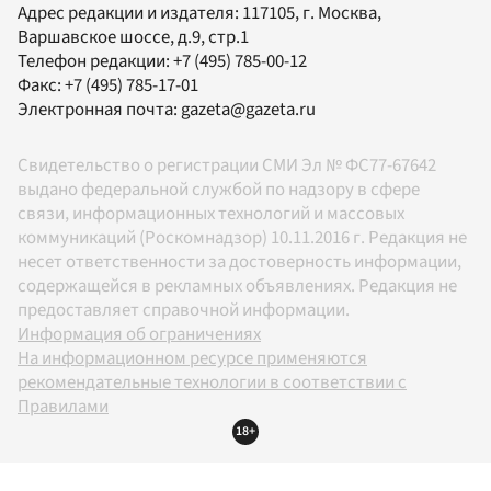
Адрес редакции и издателя:
117105
, г.
Москва
,
Варшавское шоссе, д.9, стр.1
Телефон редакции:
+7 (495) 785-00-12
Факс:
+7 (495) 785-17-01
Электронная почта:
gazeta@gazeta.ru
Свидетельство о регистрации СМИ Эл № ФС77-67642
выдано федеральной службой по надзору в сфере
связи, информационных технологий и массовых
коммуникаций (Роскомнадзор) 10.11.2016 г. Редакция не
несет ответственности за достоверность информации,
содержащейся в рекламных объявлениях. Редакция не
предоставляет справочной информации.
Информация об ограничениях
На информационном ресурсе применяются
рекомендательные технологии в соответствии с
Правилами
18+