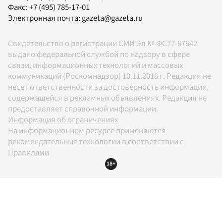
Факс:
+7 (495) 785-17-01
Электронная почта:
gazeta@gazeta.ru
Свидетельство о регистрации СМИ Эл № ФС77-67642
выдано федеральной службой по надзору в сфере
связи, информационных технологий и массовых
коммуникаций (Роскомнадзор) 10.11.2016 г. Редакция не
несет ответственности за достоверность информации,
содержащейся в рекламных объявлениях. Редакция не
предоставляет справочной информации.
Информация об ограничениях
На информационном ресурсе применяются
рекомендательные технологии в соответствии с
Правилами
18+