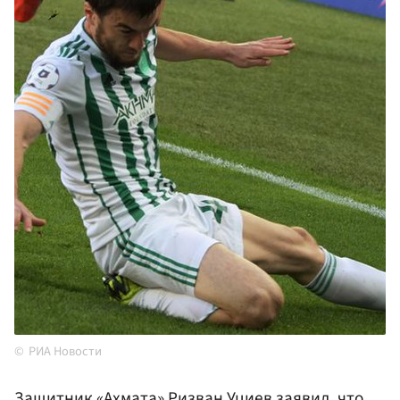
РИА Новости
Защитник «Ахмата» Ризван
Уциев
заявил, что