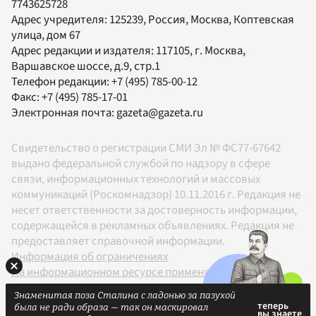
7743625728
Адрес учредителя: 125239, Россия, Москва, Коптевская
улица, дом 67
Адрес редакции и издателя:
117105
, г.
Москва
,
Варшавское шоссе, д.9, стр.1
Телефон редакции:
+7 (495) 785-00-12
Факс:
+7 (495) 785-17-01
Электронная почта:
gazeta@gazeta.ru
Свидетельство о регистрации СМИ Эл № ФС77-67642
выдано федеральной службой по надзору в сфере
связи, информационных технологий и массовых
коммуникаций (Роскомнадзор) 10.11.2016 г. Редакция не
несет ответственности за достоверность информации,
содержащейся в рекламных объявлениях. Редакция не
предоставляет справочной информации.
Информация об ограничениях
На информационном ресурсе применяются
рекомендательные технологии в соответствии с
Знаменитая поза Сталина с ладонью за пазухой
Правилами
была не ради образа — так он маскировал