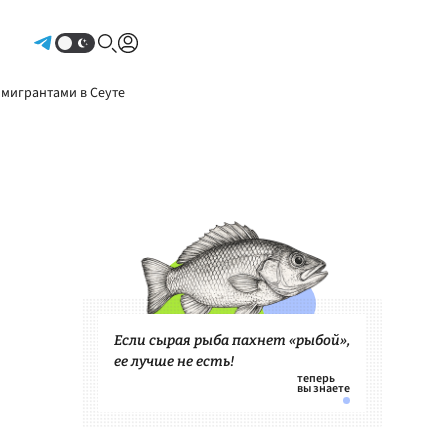
Авторизоваться
 мигрантами в Сеуте
Если сырая рыба пахнет «рыбой»,
ее лучше не есть!