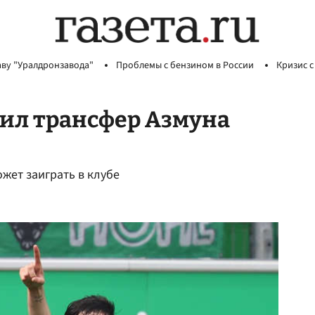
аву "Уралдронзавода"
Проблемы с бензином в России
Кризис с
ил трансфер Азмуна
ожет заиграть в клубе