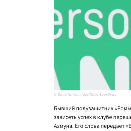
Daniel Karmann/dpa/Global Look Press
Бывший полузащитник «Ромы
зависеть успех в клубе пере
Азмуна. Его слова передает «