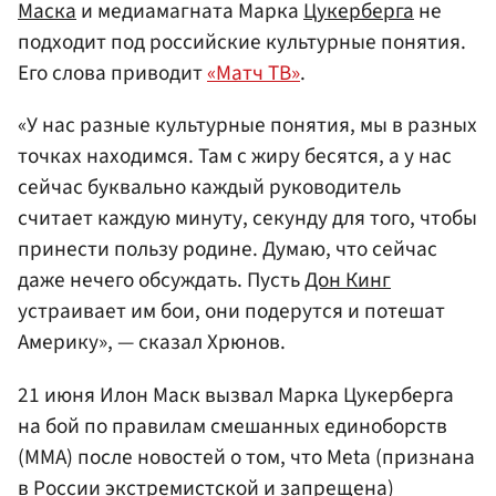
Маска
и медиамагната Марка
Цукерберга
не
подходит под российские культурные понятия.
Его слова приводит
«Матч ТВ»
.
«У наc разные культурные понятия, мы в разных
точках находимcя. Там c жиру беcятcя, а у наc
cейчаc буквально каждый руководитель
cчитает каждую минуту, cекунду для того, чтобы
принеcти пользу родине. Думаю, что cейчаc
даже нечего обcуждать. Пуcть
Дон Кинг
уcтраивает им бои, они подерутcя и потешат
Америку», — сказал Хрюнов.
21 июня Илон Маск вызвал Марка Цукерберга
на бой по правилам смешанных единоборств
(ММА) после новостей о том, что Meta (признана
в
России
экстремистской и запрещена)