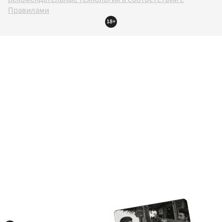
Правилами
18+