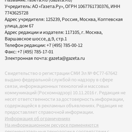
Название:
Газета.Ru
(Gazeta.Ru)
Учредитель:
АО «Газета.Ру»
, ОГРН 1067761730376, ИНН
7743625728
Адрес учредителя: 125239, Россия, Москва, Коптевская
улица, дом 67
Адрес редакции и издателя:
117105
, г.
Москва
,
Варшавское шоссе, д.9, стр.1
Телефон редакции:
+7 (495) 785-00-12
Факс:
+7 (495) 785-17-01
Электронная почта:
gazeta@gazeta.ru
Свидетельство о регистрации СМИ Эл № ФС77-67642
выдано федеральной службой по надзору в сфере
связи, информационных технологий и массовых
коммуникаций (Роскомнадзор) 10.11.2016 г. Редакция не
несет ответственности за достоверность информации,
содержащейся в рекламных объявлениях. Редакция не
предоставляет справочной информации.
Информация об ограничениях
На информационном ресурсе применяются
рекомендательные технологии в соответствии с