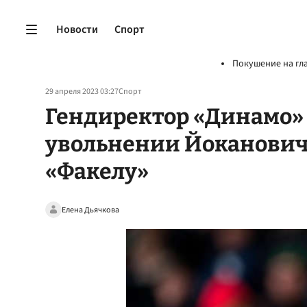
Новости
Спорт
Покушение на гл
29 апреля 2023 03:27
Спорт
Гендиректор «Динамо» 
увольнении Йоканович
«Факелу»
Елена Дьячкова