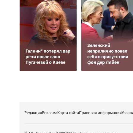
Зеленский
Галкин* потерял дар
неприлично повел
речи после слов
cебя в присутствии
Пугачевой о Киеве
фон дер Ляйен
Редакция
Реклама
Карта сайта
Правовая информация
Услов