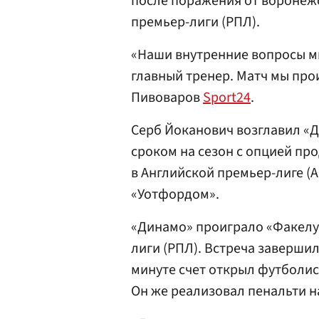
после поражения от воронежс
премьер-лиги (РПЛ).
«Наши внутренние вопросы м
главный тренер. Матч мы про
Пивоваров
Sport24
.
Серб Йоканович возглавил «Д
сроком на сезон с опцией про
в Английской премьер-лиге (А
«Уотфордом».
«Динамо» проиграло «Факелу»
лиги (РПЛ). Встреча завершила
минуте счет открыл футболи
Он же реализовал пенальти на