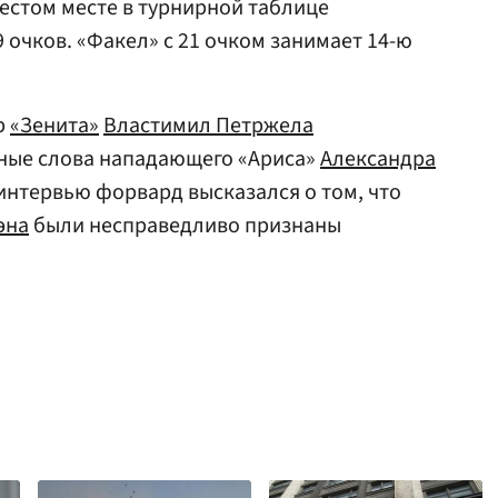
естом месте в турнирной таблице
9 очков. «Факел» с 21 очком занимает 14-ю
р
«Зенита»
Властимил Петржела
ные слова нападающего «Ариса»
Александра
 интервью форвард высказался о том, что
эна
были несправедливо признаны