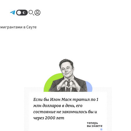
Авторизоваться
 мигрантами в Сеуте
Если бы Илон Маск тратил по 1
млн долларов в день, его
состояние не закончилось бы и
через 2000 лет