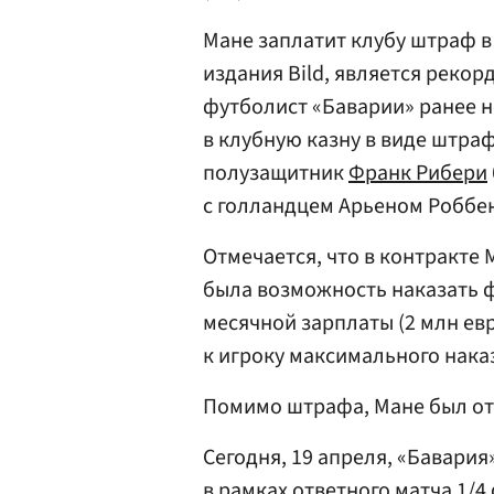
Мане заплатит клубу штраф в 
издания Bild, является рекор
футболист «Баварии» ранее н
в клубную казну в виде штра
полузащитник
Франк Рибери
с голландцем Арьеном Роббен
Отмечается, что в контракте 
была возможность наказать 
месячной зарплаты (2 млн ев
к игроку максимального нака
Помимо штрафа, Мане был отс
Сегодня, 19 апреля, «Бавария
в рамках ответного матча 1/4