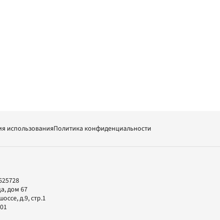
ия использования
Политика конфиденциальности
625728
а, дом 67
ссе, д.9, стр.1
-01