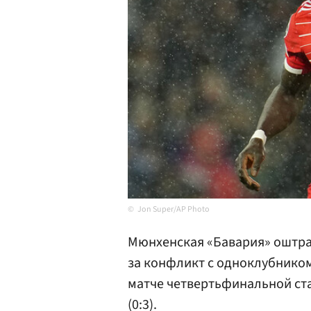
Jon Super/AP Photo
Мюнхенская «Бавария» оштр
за конфликт с одноклубнико
матче четвертьфинальной ст
(0:3).