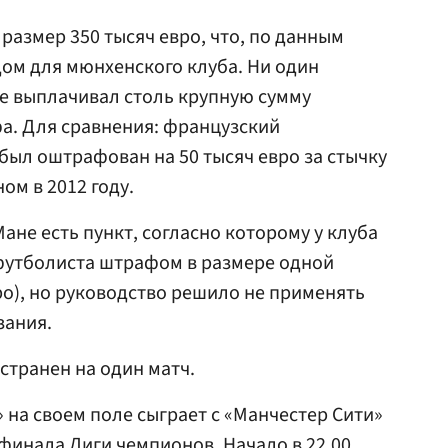
размер 350 тысяч евро, что, по данным
дом для мюнхенского клуба. Ни один
е выплачивал столь крупную сумму
фа. Для сравнения: французский
был оштрафован на 50 тысяч евро за стычку
ом в 2012 году.
Мане есть пункт, согласно которому у клуба
футболиста штрафом в размере одной
ро), но руководство решило не применять
зания.
транен на один матч.
» на своем поле сыграет с «Манчестер Сити»
 финала Лиги чемпионов. Начало в 22.00