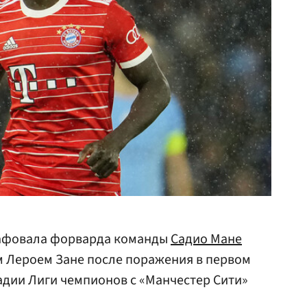
афовала форварда команды
Садио Мане
м Лероем Зане после поражения в первом
адии Лиги чемпионов с «Манчестер Сити»