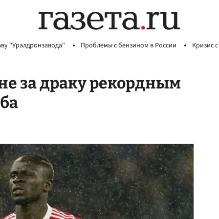
аву "Уралдронзавода"
Проблемы с бензином в России
Кризис с
не за драку рекордным
уба