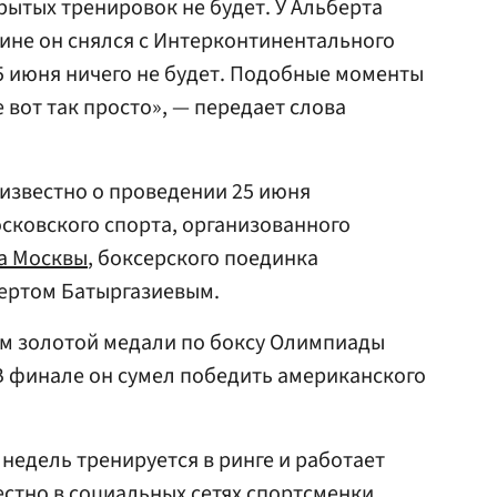
рытых тренировок не будет. У Альберта
чине он снялся с Интерконтинентального
25 июня ничего не будет. Подобные моменты
 вот так просто», — передает слова
 известно о проведении 25 июня
осковского спорта, организованного
а Москвы
, боксерского поединка
бертом Батыргазиевым.
ем золотой медали по боксу Олимпиады
. В финале он сумел победить американского
недель тренируется в ринге и работает
естно в социальных сетях спортсменки.