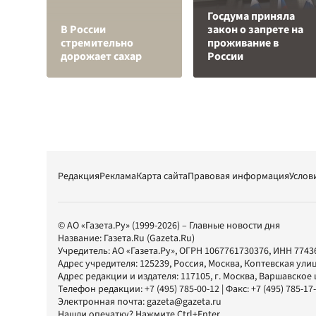
Госдума приняла
В России
закон о запрете на
стремительно
проживание в
дорожает сахар
России
Редакция
Реклама
Карта сайта
Правовая информация
Услов
© АО «Газета.Ру» (1999-2026) – Главные новости дня
Название:
Газета.Ru
(Gazeta.Ru)
Учредитель:
АО «Газета.Ру»
, ОГРН 1067761730376, ИНН 7743
Адрес учредителя: 125239, Россия, Москва, Коптевская улиц
Адрес редакции и издателя:
117105
, г.
Москва
,
Варшавское шо
Телефон редакции:
+7 (495) 785-00-12
| Факс:
+7 (495) 785-17
Электронная почта:
gazeta@gazeta.ru
Нашли опечатку? Нажмите Ctrl+Enter