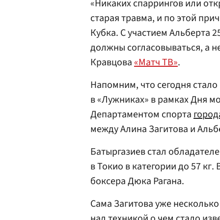
«Никаких спаррингов или отк
старая травма, и по этой при
Кубка. С участием Альберта 
должны согласовываться, а не
Кравцова
«Матч ТВ»
.
Напомним, что сегодня стало
в «Лужниках» в рамках Дня м
Департаментом спорта
город
между Алина Загитова и Аль
Батыргазиев стал обладател
в Токио в категории до 57 кг
боксера Дюка Рагана.
Сама Загитова уже несколько 
над техникой о чем стало изв