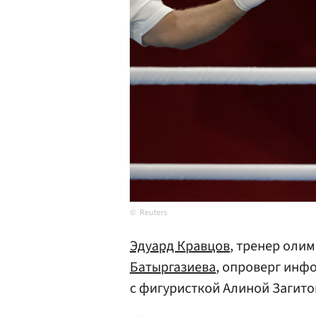
Reuters
Эдуард Кравцов
, тренер оли
Батыргазиева
, опроверг инф
с фигуристкой Алиной Загито