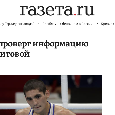
аву "Уралдронзавода"
Проблемы с бензином в России
Кризис с
опроверг информацию
гитовой