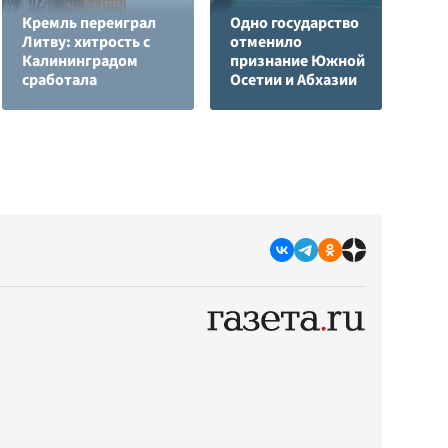
Кремль переиграл
Одно государство
Литву: хитрость с
отменило
Я
Калининградом
признание Южной
д
сработала
Осетии и Абхазии
о