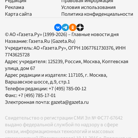
Редакция
Правовая информация
Реклама
Условия использования
Карта сайта
Политика конфиденциальности
© АО «Газета.Ру» (1999-2026) – Главные новости дня
Название:
Газета.Ru
(Gazeta.Ru)
Учредитель:
АО «Газета.Ру»
, ОГРН 1067761730376, ИНН
7743625728
Адрес учредителя: 125239, Россия, Москва, Коптевская
улица, дом 67
Адрес редакции и издателя:
117105
, г.
Москва
,
Варшавское шоссе, д.9, стр.1
Телефон редакции:
+7 (495) 785-00-12
Факс:
+7 (495) 785-17-01
Электронная почта:
gazeta@gazeta.ru
Свидетельство о регистрации СМИ Эл № ФС77-67642
выдано федеральной службой по надзору в сфере
связи, информационных технологий и массовых