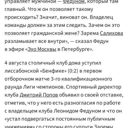
управляет мужчиной —
Федуном
, который там
главный. Что ж он позволяет такому
происходить? Значит, виноват он. Владелец
команды должен за этим следить. Зачем он это
позволяет гражданской жене? Зарема
Салихова
разламывает все внутри», — сказал Федун
в эфире «
Эхо Москвы
в Петербурге».
4 августа столичный клуб дома уступил
лиссабонской «Бенфике» (0:2) в первом
отборочном матче 3-го квалификационного
раунда Лиги чемпионов. Спортивный директор
клуба
Дмитрий Попов
объявил о своей отставке,
отметив, что у него есть разногласия по работе
с владельцем клуба Леонидом Федуном и что он
«устал подвергаться постоянным публичным
унижениям» со стороны его супруги Заремы