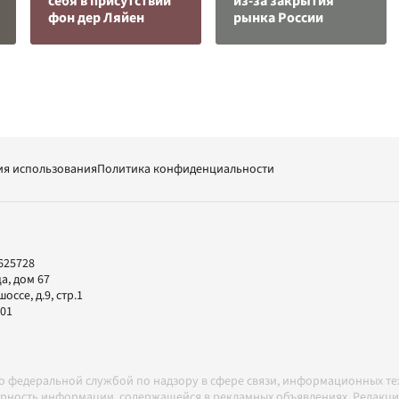
cебя в присутствии
из-за закрытия
фон дер Ляйен
рынка России
ия использования
Политика конфиденциальности
625728
а, дом 67
ссе, д.9, стр.1
-01
но федеральной службой по надзору в сфере связи, информационных т
товерность информации, содержащейся в рекламных объявлениях. Редак