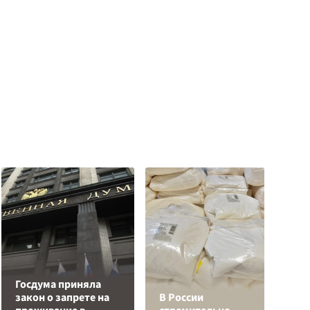
Госдума приняла
закон о запрете на
В России
П