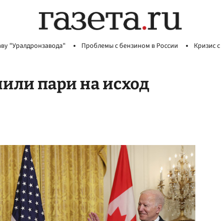
аву "Уралдронзавода"
Проблемы с бензином в России
Кризис с
или пари на исход