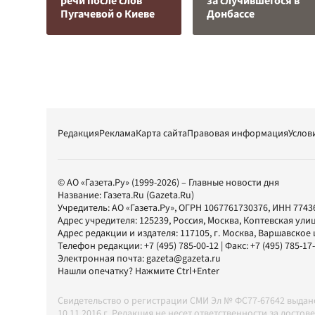
речи после слов
за случившегося в
Пугачевой о Киеве
Донбассе
Редакция
Реклама
Карта сайта
Правовая информация
Услов
© АО «Газета.Ру» (1999-2026) – Главные новости дня
Название:
Газета.Ru
(Gazeta.Ru)
Учредитель:
АО «Газета.Ру»
, ОГРН 1067761730376, ИНН 7743
Адрес учредителя: 125239, Россия, Москва, Коптевская улиц
Адрес редакции и издателя:
117105
, г.
Москва
,
Варшавское шо
Телефон редакции:
+7 (495) 785-00-12
| Факс:
+7 (495) 785-17
Электронная почта:
gazeta@gazeta.ru
Нашли опечатку? Нажмите Ctrl+Enter
Свидетельство о регистрации СМИ Эл № ФС77-67642 выда
10.11.2016 г. Редакция не несет ответственности за дос