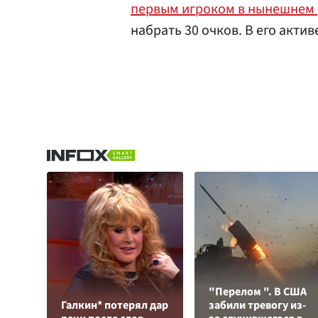
первым игроком в нынешнем 
набрать 30 очков. В его акти
"Перелом ". В США
Галкин* потерял дар
забили тревогу из-