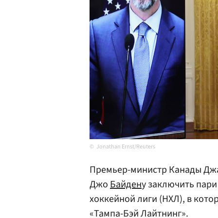
Jonathan Ernst/Reuters
Премьер-министр Канады Дж
Джо
Байден
у заключить пар
хоккейной лиги (НХЛ), в кот
«Тампа-Бэй Лайтнинг».