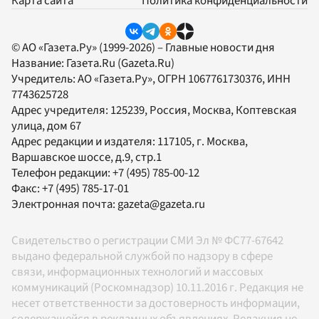
Карта сайта
Политика конфиденциальности
© АО «Газета.Ру» (1999-2026) – Главные новости дня
Название:
Газета.Ru
(Gazeta.Ru)
Учредитель:
АО «Газета.Ру»
, ОГРН 1067761730376, ИНН
7743625728
Адрес учредителя: 125239, Россия, Москва, Коптевская
улица, дом 67
Адрес редакции и издателя:
117105
, г.
Москва
,
Варшавское шоссе, д.9, стр.1
Телефон редакции:
+7 (495) 785-00-12
Факс:
+7 (495) 785-17-01
Электронная почта:
gazeta@gazeta.ru
Свидетельство о регистрации СМИ Эл № ФС77-67642
выдано федеральной службой по надзору в сфере
связи, информационных технологий и массовых
коммуникаций (Роскомнадзор) 10.11.2016 г. Редакция не
несет ответственности за достоверность информации,
содержащейся в рекламных объявлениях. Редакция не