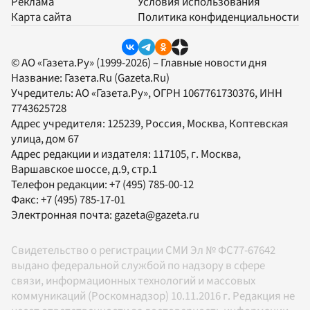
Реклама
Условия использования
Карта сайта
Политика конфиденциальности
© АО «Газета.Ру» (1999-2026) – Главные новости дня
Название:
Газета.Ru
(Gazeta.Ru)
Учредитель:
АО «Газета.Ру»
, ОГРН 1067761730376, ИНН
7743625728
Адрес учредителя: 125239, Россия, Москва, Коптевская
улица, дом 67
Адрес редакции и издателя:
117105
, г.
Москва
,
Варшавское шоссе, д.9, стр.1
Телефон редакции:
+7 (495) 785-00-12
Факс:
+7 (495) 785-17-01
Электронная почта:
gazeta@gazeta.ru
Свидетельство о регистрации СМИ Эл № ФС77-67642
выдано федеральной службой по надзору в сфере
связи, информационных технологий и массовых
коммуникаций (Роскомнадзор) 10.11.2016 г. Редакция не