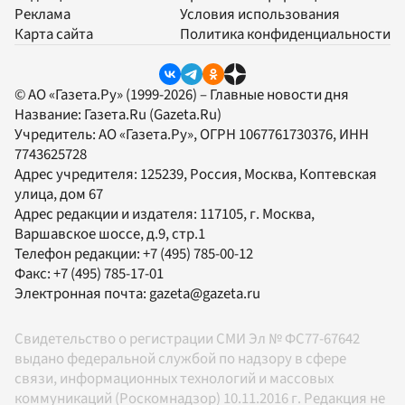
Реклама
Условия использования
Карта сайта
Политика конфиденциальности
© АО «Газета.Ру» (1999-2026) – Главные новости дня
Название:
Газета.Ru
(Gazeta.Ru)
Учредитель:
АО «Газета.Ру»
, ОГРН 1067761730376, ИНН
7743625728
Адрес учредителя: 125239, Россия, Москва, Коптевская
улица, дом 67
Адрес редакции и издателя:
117105
, г.
Москва
,
Варшавское шоссе, д.9, стр.1
Телефон редакции:
+7 (495) 785-00-12
Факс:
+7 (495) 785-17-01
Электронная почта:
gazeta@gazeta.ru
Свидетельство о регистрации СМИ Эл № ФС77-67642
выдано федеральной службой по надзору в сфере
связи, информационных технологий и массовых
коммуникаций (Роскомнадзор) 10.11.2016 г. Редакция не