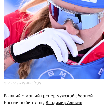
Р Р?Рђ РќРѕРІРѕСЃС‚Рё
Бывший старший тренер мужской сборной
России по биатлону
Владимир Аликин