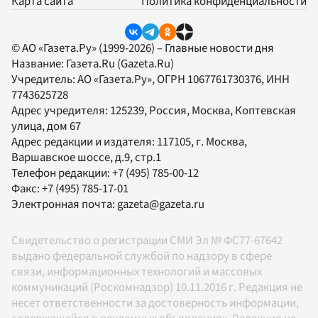
Карта сайта
Политика конфиденциальности
© АО «Газета.Ру» (1999-2026) – Главные новости дня
Название:
Газета.Ru
(Gazeta.Ru)
Учредитель:
АО «Газета.Ру»
, ОГРН 1067761730376, ИНН
7743625728
Адрес учредителя: 125239, Россия, Москва, Коптевская
улица, дом 67
Адрес редакции и издателя:
117105
, г.
Москва
,
Варшавское шоссе, д.9, стр.1
Телефон редакции:
+7 (495) 785-00-12
Факс:
+7 (495) 785-17-01
Электронная почта:
gazeta@gazeta.ru
Свидетельство о регистрации СМИ Эл № ФС77-67642
выдано федеральной службой по надзору в сфере
связи, информационных технологий и массовых
коммуникаций (Роскомнадзор) 10.11.2016 г. Редакция не
несет ответственности за достоверность информации,