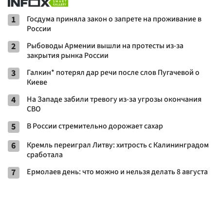
1
Госдума приняла закон о запрете на проживание в
России
2
Рыбоводы Армении вышли на протесты из-за
закрытия рынка России
3
Галкин* потерял дар речи после слов Пугачевой о
Киеве
4
На Западе забили тревогу из-за угрозы окончания
СВО
5
В России стремительно дорожает сахар
6
Кремль переиграл Литву: хитрость с Калининградом
сработала
7
Ермолаев день: что можно и нельзя делать 8 августа