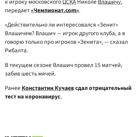
к игроку московского
ЦСКА
Николе
Влашичу
,
передает
«Чемпионат.com»
.
«Действительно ли интересовался «Зенит»
Влашичем? Влашич — игрок другого клуба, а я
говорю только про игроков «Зенита», — сказал
Рибалта.
В текущем сезоне Влашич провел 15 матчей,
забив шесть мячей.
Ранее
Константин Кучаев
сдал отрицательный
тест на коронавирус
.