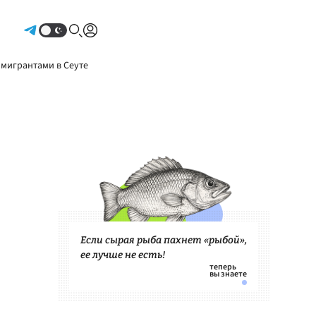
Авторизоваться
 мигрантами в Сеуте
Если сырая рыба пахнет «рыбой»,
ее лучше не есть!