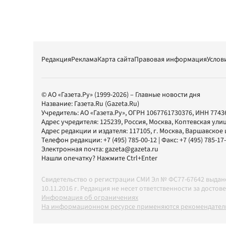
Редакция
Реклама
Карта сайта
Правовая информация
Услов
© АО «Газета.Ру» (1999-2026) – Главные новости дня
Название:
Газета.Ru
(Gazeta.Ru)
Учредитель:
АО «Газета.Ру»
, ОГРН 1067761730376, ИНН 7743
Адрес учредителя: 125239, Россия, Москва, Коптевская улиц
Адрес редакции и издателя:
117105
, г.
Москва
,
Варшавское шо
Телефон редакции:
+7 (495) 785-00-12
| Факс:
+7 (495) 785-17
Электронная почта:
gazeta@gazeta.ru
Нашли опечатку? Нажмите Ctrl+Enter
Свидетельство о регистрации СМИ Эл № ФС77-67642 выда
10.11.2016 г. Редакция не несет ответственности за дос
Информация об ограничениях
На информационном ресурсе применяются рекомендатель