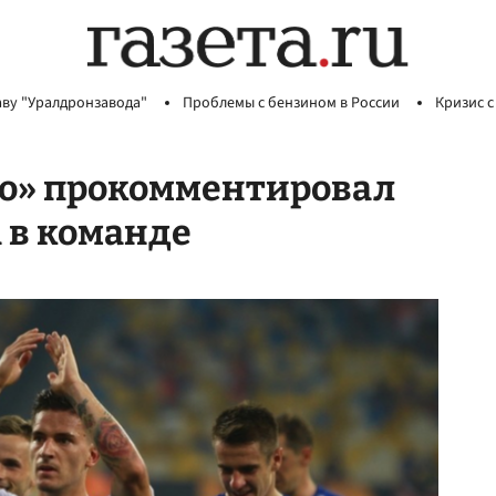
аву "Уралдронзавода"
Проблемы с бензином в России
Кризис с
о» прокомментировал
 в команде