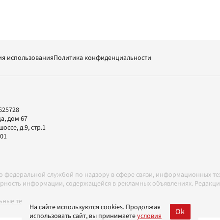
ия использования
Политика конфиденциальности
625728
а, дом 67
ссе, д.9, стр.1
-01
но федеральной службой по надзору в сфере связи, информационных т
товерность информации, содержащейся в рекламных объявлениях. Редак
ные технологии в соответствии с Правилами
На сайте используются cookies. Продолжая
Ok
использовать сайт, вы принимаете
условия