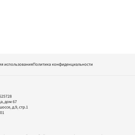
ия использования
Политика конфиденциальности
625728
а, дом 67
ссе, д.9, стр.1
-01