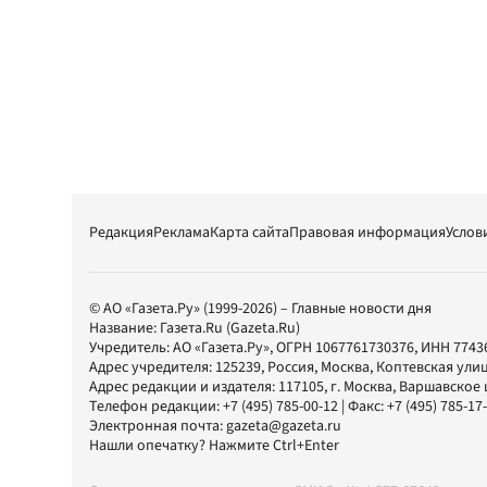
Редакция
Реклама
Карта сайта
Правовая информация
Услов
© АО «Газета.Ру» (1999-2026) – Главные новости дня
Название:
Газета.Ru
(Gazeta.Ru)
Учредитель:
АО «Газета.Ру»
, ОГРН 1067761730376, ИНН 7743
Адрес учредителя: 125239, Россия, Москва, Коптевская улиц
Адрес редакции и издателя:
117105
, г.
Москва
,
Варшавское шо
Телефон редакции:
+7 (495) 785-00-12
| Факс:
+7 (495) 785-17
Электронная почта:
gazeta@gazeta.ru
Нашли опечатку? Нажмите Ctrl+Enter