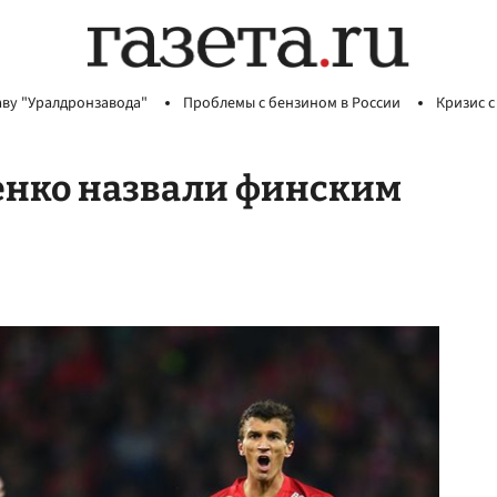
аву "Уралдронзавода"
Проблемы с бензином в России
Кризис с
енко назвали финским