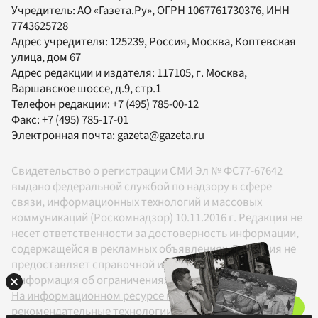
Учредитель:
АО «Газета.Ру»
, ОГРН 1067761730376, ИНН
7743625728
Адрес учредителя: 125239, Россия, Москва, Коптевская
улица, дом 67
Адрес редакции и издателя:
117105
, г.
Москва
,
Варшавское шоссе, д.9, стр.1
Телефон редакции:
+7 (495) 785-00-12
Факс:
+7 (495) 785-17-01
Электронная почта:
gazeta@gazeta.ru
Свидетельство о регистрации СМИ Эл № ФС77-67642
выдано федеральной службой по надзору в сфере
связи, информационных технологий и массовых
коммуникаций (Роскомнадзор) 10.11.2016 г. Редакция не
несет ответственности за достоверность информации,
содержащейся в рекламных объявлениях. Редакция не
предоставляет справочной информации.
Информация об ограничениях
На информационном ресурсе применяются
рекомендательные технологии в соответствии с