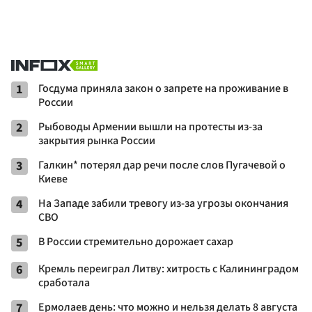
1
Госдума приняла закон о запрете на проживание в
России
2
Рыбоводы Армении вышли на протесты из-за
закрытия рынка России
3
Галкин* потерял дар речи после слов Пугачевой о
Киеве
4
На Западе забили тревогу из-за угрозы окончания
СВО
5
В России стремительно дорожает сахар
6
Кремль переиграл Литву: хитрость с Калининградом
сработала
7
Ермолаев день: что можно и нельзя делать 8 августа