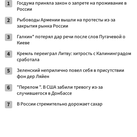
1
Госдума приняла закон о запрете на проживание в
России
2
Рыбоводы Армении вышли на протесты из-за
закрытия рынка России
3
Галкин* потерял дар речи после слов Пугачевой о
Киеве
4
Кремль переиграл Литву: хитрость с Калининградом
сработала
5
Зеленский неприлично повел cебя в присутствии
фон дер Ляйен
6
"Перелом ". В США забили тревогу из-за
случившегося в Донбассе
7
В России стремительно дорожает сахар