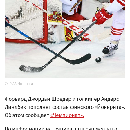
РИА Новости
Форвард Джордан
Шредер
и голкипер
Андерс
Линдбек
пополнят состав финского «Йокерита».
Об этом сообщает
«Чемпионат».
По информации источника, вышеупомянутые