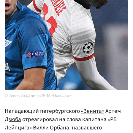
Алексей Даничев/РИА «Новости»
Нападающий петербургского
«Зенита»
Артем
Дзюба
отреагировал на слова капитана «РБ
Лейпцига»
Вилли Орбана
, назвавшего