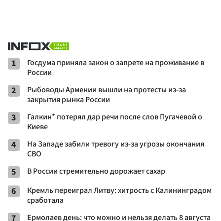
1
Госдума приняла закон о запрете на проживание в
России
2
Рыбоводы Армении вышли на протесты из-за
закрытия рынка России
3
Галкин* потерял дар речи после слов Пугачевой о
Киеве
4
На Западе забили тревогу из-за угрозы окончания
СВО
5
В России стремительно дорожает сахар
6
Кремль переиграл Литву: хитрость с Калининградом
сработала
7
Ермолаев день: что можно и нельзя делать 8 августа