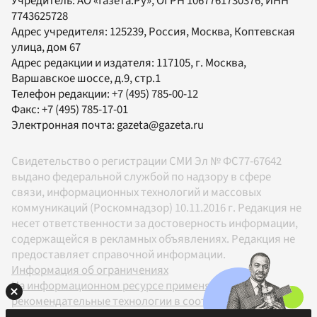
Учредитель:
АО «Газета.Ру»
, ОГРН 1067761730376, ИНН
7743625728
Адрес учредителя: 125239, Россия, Москва, Коптевская
улица, дом 67
Адрес редакции и издателя:
117105
, г.
Москва
,
Варшавское шоссе, д.9, стр.1
Телефон редакции:
+7 (495) 785-00-12
Факс:
+7 (495) 785-17-01
Электронная почта:
gazeta@gazeta.ru
Свидетельство о регистрации СМИ Эл № ФС77-67642
выдано федеральной службой по надзору в сфере
связи, информационных технологий и массовых
коммуникаций (Роскомнадзор) 10.11.2016 г. Редакция не
несет ответственности за достоверность информации,
содержащейся в рекламных объявлениях. Редакция не
предоставляет справочной информации.
Информация об ограничениях
На информационном ресурсе применяются
рекомендательные технологии в соответствии с