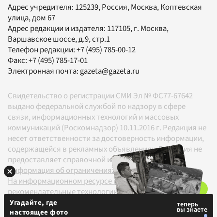
Адрес учредителя: 125239, Россия, Москва, Коптевская
улица, дом 67
Адрес редакции и издателя:
117105
, г.
Москва
,
Варшавское шоссе, д.9, стр.1
Телефон редакции:
+7 (495) 785-00-12
Факс:
+7 (495) 785-17-01
Электронная почта:
gazeta@gazeta.ru
Свидетельство о регистрации СМИ Эл № ФС77-67642
выдано федеральной службой по надзору в сфере
связи, информационных технологий и массовых
коммуникаций (Роскомнадзор) 10.11.2016 г. Редакция не
несет ответственности за достоверность информации,
содержащейся в рекламных объявлениях. Редакция не
предоставляет справочной информации.
Информация об ограничениях
На информационном ресурсе применяются
рекомендательные технологии в соответствии с
Правилами
Угадайте, где
настоящее фото
18+