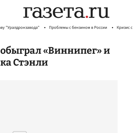
аву "Уралдронзавода"
Проблемы с бензином в России
Кризис с
 обыграл «Виннипег» и
бка Стэнли