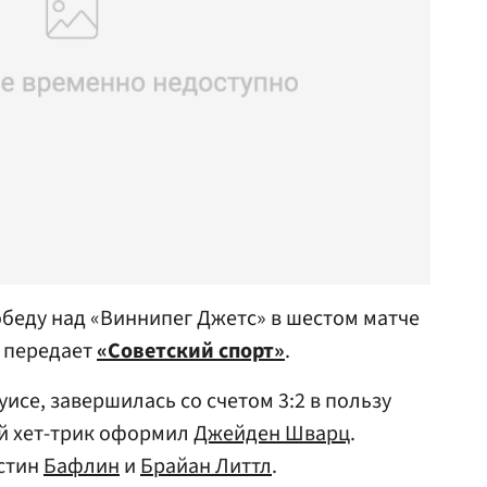
беду над «Виннипег Джетс» в шестом матче
, передает
«Советский спорт»
.
исе, завершилась со счетом 3:2 в пользу
ей хет-трик оформил
Джейден Шварц
.
астин
Бафлин
и
Брайан Литтл
.