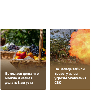
На Западе забили
Л
Ермолаев день: что
тревогу из-за
з
можно и нельзя
угрозы окончания
в
делать 8 августа
СВО
р