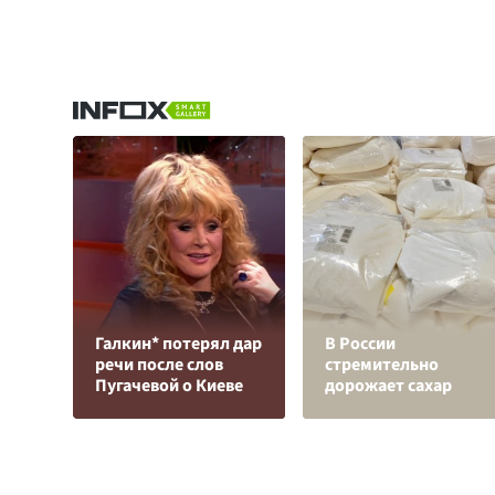
Галкин* потерял дар
В России
речи после слов
стремительно
Пугачевой о Киеве
дорожает сахар