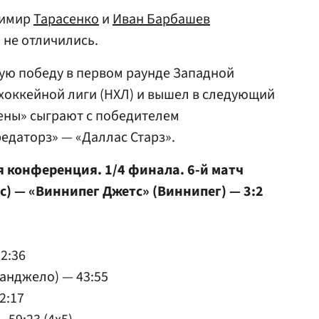
димир
Тарасенко
и
Иван Барбашев
 не отличились.
ую победу в первом раунде Западной
оккейной лиги (НХЛ) и вышел в следующий
ены» сыграют с победителем
едаторз» — «Даллас Старз».
я конференция. 1/4 финала. 6-й матч
с) — «Виннипег Джетс» (Виннипег) — 3:2
2:36
ранджело) — 43:55
2:17