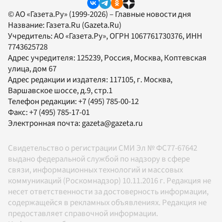
© АО «Газета.Ру» (1999-2026) – Главные новости дня
Название:
Газета.Ru
(Gazeta.Ru)
Учредитель:
АО «Газета.Ру»
, ОГРН 1067761730376, ИНН
7743625728
Адрес учредителя: 125239, Россия, Москва, Коптевская
улица, дом 67
Адрес редакции и издателя:
117105
, г.
Москва
,
Варшавское шоссе, д.9, стр.1
Телефон редакции:
+7 (495) 785-00-12
Факс:
+7 (495) 785-17-01
Электронная почта:
gazeta@gazeta.ru
Свидетельство о регистрации СМИ Эл № ФС77-67642
выдано федеральной службой по надзору в сфере
связи, информационных технологий и массовых
коммуникаций (Роскомнадзор) 10.11.2016 г. Редакция не
несет ответственности за достоверность информации,
содержащейся в рекламных объявлениях. Редакция не
предоставляет справочной информации.