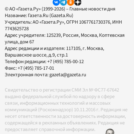
© АО «Газета.Ру» (1999-2026) – Главные новости дня
Название:
Газета.Ru
(Gazeta.Ru)
Учредитель:
АО «Газета.Ру»
, ОГРН 1067761730376, ИНН
7743625728
Адрес учредителя: 125239, Россия, Москва, Коптевская
улица, дом 67
Адрес редакции и издателя:
117105
, г.
Москва
,
Варшавское шоссе, д.9, стр.1
Телефон редакции:
+7 (495) 785-00-12
Факс:
+7 (495) 785-17-01
Электронная почта:
gazeta@gazeta.ru
Свидетельство о регистрации СМИ Эл № ФС77-67642
выдано федеральной службой по надзору в сфере
связи, информационных технологий и массовых
коммуникаций (Роскомнадзор) 10.11.2016 г. Редакция не
несет ответственности за достоверность информации,
содержащейся в рекламных объявлениях. Редакция не
предоставляет справочной информации.