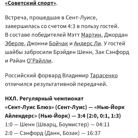
«Советский спорт»
.
Встреча, прошедшая в Сент-Луисе,
завершилась со счетом 4:3 в пользу гостей.
В составе победителей Мэтт
Мартин
, Джордан
Эберле
, Джонни
Бойчак
и
Андерс Ли
. У гостей
шайбы забросили Брэйден Шенн, Зак Сэнфорд
и Райан
О'Райлли
.
Российский форвард Владимир
Тарасенко
отличился результативной передачей.
НХЛ. Регулярный чемпионат
«Сент-Луис Блюз» (Сент-Луис) — «Нью-Йорк
Айлендерс» (Нью-Йорк) — 3:4 (2:0, 0:1, 1:3)
1:0 — Шенн (Шварц, Боумистер) — 04:11
2:0 — Сэнфорд (Данн, Бозак) — 16:37