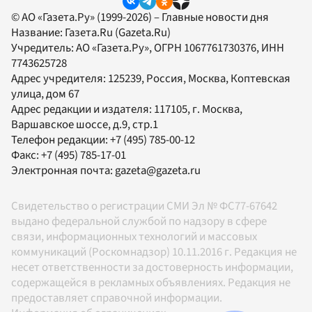
© АО «Газета.Ру» (1999-2026) – Главные новости дня
Название:
Газета.Ru
(Gazeta.Ru)
Учредитель:
АО «Газета.Ру»
, ОГРН 1067761730376, ИНН
7743625728
Адрес учредителя: 125239, Россия, Москва, Коптевская
улица, дом 67
Адрес редакции и издателя:
117105
, г.
Москва
,
Варшавское шоссе, д.9, стр.1
Телефон редакции:
+7 (495) 785-00-12
Факс:
+7 (495) 785-17-01
Электронная почта:
gazeta@gazeta.ru
Свидетельство о регистрации СМИ Эл № ФС77-67642
выдано федеральной службой по надзору в сфере
связи, информационных технологий и массовых
коммуникаций (Роскомнадзор) 10.11.2016 г. Редакция не
несет ответственности за достоверность информации,
содержащейся в рекламных объявлениях. Редакция не
предоставляет справочной информации.