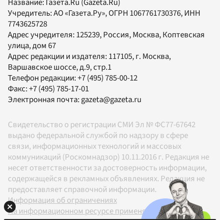
Название:
Газета.Ru
(Gazeta.Ru)
Учредитель:
АО «Газета.Ру»
, ОГРН 1067761730376, ИНН
7743625728
Адрес учредителя: 125239, Россия, Москва, Коптевская
улица, дом 67
Адрес редакции и издателя:
117105
, г.
Москва
,
Варшавское шоссе, д.9, стр.1
Телефон редакции:
+7 (495) 785-00-12
Факс:
+7 (495) 785-17-01
Электронная почта:
gazeta@gazeta.ru
Свидетельство о регистрации СМИ Эл № ФС77-67642
выдано федеральной службой по надзору в сфере
связи, информационных технологий и массовых
коммуникаций (Роскомнадзор) 10.11.2016 г. Редакция не
несет ответственности за достоверность информации,
содержащейся в рекламных объявлениях. Редакция не
предоставляет справочной информации.
Информация об ограничениях
На информационном ресурсе применяются