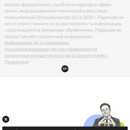
выдано федеральной службой по надзору в сфере
связи, информационных технологий и массовых
коммуникаций (Роскомнадзор) 10.11.2016 г. Редакция не
несет ответственности за достоверность информации,
содержащейся в рекламных объявлениях. Редакция не
предоставляет справочной информации.
Информация об ограничениях
На информационном ресурсе применяются
рекомендательные технологии в соответствии с
Правилами
18+