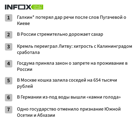
1
Галкин* потерял дар речи после слов Пугачевой о
Киеве
2
В России стремительно дорожает сахар
3
Кремль переиграл Литву: хитрость с Калининградом
сработала
4
Госдума приняла закон о запрете на проживание в
России
5
В Москве кошка залила соседей на 654 тысячи
рублей
6
В Германии из-под воды вышли «камни голода»
7
Одно государство отменило признание Южной
Осетии и Абхазии